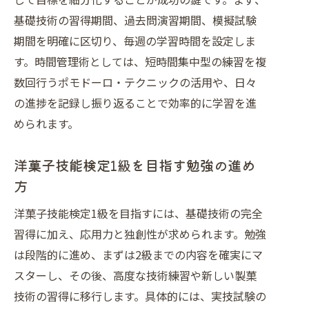
洋菓子試験を乗り越えた学習スケジュ
基礎技術の習得期間、過去問演習期間、模擬試験
ール例
期間を明確に区切り、毎週の学習時間を設定しま
洋菓子試験突破に役立つモチベーショ
す。時間管理術としては、短時間集中型の練習を複
ン維持
数回行うポモドーロ・テクニックの活用や、日々
試験日程や申し込み方法も押さえる洋菓子
の進捗を記録し振り返ることで効率的に学習を進
攻略術
められます。
洋菓子試験日程と申し込み時の注意点
洋菓子検定の申し込み手順と必要な準
洋菓子技能検定1級を目指す勉強の進め
備
方
洋菓子技能検定1級の試験日程を把握
洋菓子技能検定1級を目指すには、基礎技術の完全
しよう
習得に加え、応用力と独創性が求められます。勉強
洋菓子試験の計画的な申込とスケジュ
は段階的に進め、まずは2級までの内容を確実にマ
ール管理
スターし、その後、高度な技術練習や新しい製菓
洋菓子検定申し込み時に気を付けたい
技術の習得に移行します。具体的には、実技試験の