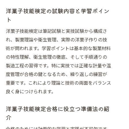
術
洋菓子技能検定の試験内容と学習ポイン
製菓衛生師と菓子製造技能士の違いを徹底
ト
比較
洋菓子資格の製菓衛生師と技能士の違
洋菓子技能検定は筆記試験と実技試験から構成さ
い
れ、製菓理論や衛生管理、実際の洋菓子作りの技
術が問われます。学習ポイントは基本的な製菓材料
洋菓子の資格選びで重要な比較ポイン
の特性理解、衛生管理の徹底、そして手順通りの
ト
製造工程の習得です。特に実技では正確な計量や温
洋菓子試験の合格率から見る資格の特
度管理が合格の鍵となるため、繰り返しの練習が
徴
重要です。これにより理論と技術の両面をバランス
洋菓子の資格取得で得られるメリット
良く身につけられます。
比較
洋菓子職人を目指すなら知るべき資格
洋菓子技能検定合格に役立つ準備法の紹
内容
介
洋菓子資格でキャリアアップする選択
合格のためには計画的な学習と実践が不可欠です。