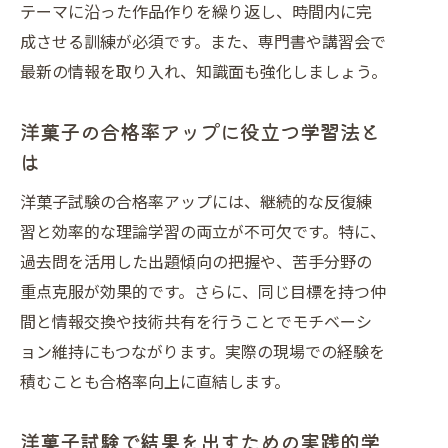
ポイント
テーマに沿った作品作りを繰り返し、時間内に完
洋菓子試験直前にやるべき確認事項ま
成させる訓練が必須です。また、専門書や講習会で
とめ
最新の情報を取り入れ、知識面も強化しましょう。
洋菓子資格取得後に広がるキャリアの可能
洋菓子の合格率アップに役立つ学習法と
性
は
洋菓子の資格取得後に期待できるキャ
リア
洋菓子試験の合格率アップには、継続的な反復練
洋菓子職人としての年収アップのポイ
習と効率的な理論学習の両立が不可欠です。特に、
ント
過去問を活用した出題傾向の把握や、苦手分野の
重点克服が効果的です。さらに、同じ目標を持つ仲
洋菓子資格がもたらす転職・就職のチ
間と情報交換や技術共有を行うことでモチベーシ
ャンス
ョン維持にもつながります。実際の現場での経験を
洋菓子の資格で広がる仕事と働き方の
積むことも合格率向上に直結します。
選択肢
洋菓子の資格取得後に実現できるキャ
洋菓子試験で結果を出すための実践的学