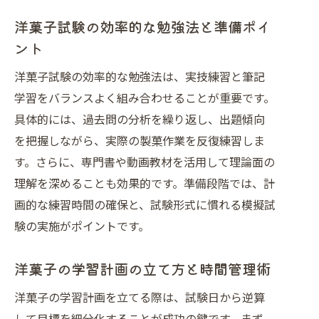
洋菓子技能検定で問われる実技の注意
洋菓子試験の効率的な勉強法と準備ポイ
点
ント
洋菓子技能検定の過去問活用のコツ
洋菓子試験の効率的な勉強法は、実技練習と筆記
洋菓子技能検定合格のための心構えと
学習をバランスよく組み合わせることが重要です。
対策
具体的には、過去問の分析を繰り返し、出題傾向
合格者が語る洋菓子試験の学習ポイント
を把握しながら、実際の製菓作業を反復練習しま
洋菓子試験合格者の実践的学習アドバ
す。さらに、専門書や動画教材を活用して理論面の
イス
理解を深めることも効果的です。準備段階では、計
画的な練習時間の確保と、試験形式に慣れる模擬試
洋菓子試験の合格体験談から学ぶ成功
験の実施がポイントです。
法則
洋菓子技能検定合格者が勧める勉強法
洋菓子の学習計画の立て方と時間管理術
とは
洋菓子の学習計画を立てる際は、試験日から逆算
洋菓子合格者の失敗談とその克服方法
して目標を細分化することが成功の鍵です。まず、