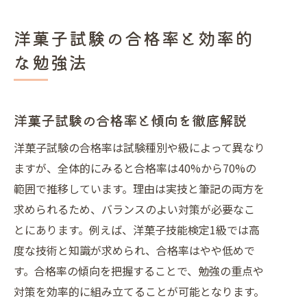
洋菓子技能検定1級を目指す勉強の進
洋菓子試験の合格率と効率的
め方
な勉強法
洋菓子の合格率アップに役立つ学習法
とは
洋菓子試験で結果を出すための実践的
洋菓子試験の合格率と傾向を徹底解説
学習術
洋菓子試験の合格率は試験種別や級によって異なり
洋菓子技能検定合格を目指すなら知ってお
ますが、全体的にみると合格率は40%から70%の
きたいこと
範囲で推移しています。理由は実技と筆記の両方を
洋菓子技能検定の試験内容と学習ポイ
求められるため、バランスのよい対策が必要なこ
ント
とにあります。例えば、洋菓子技能検定1級では高
洋菓子技能検定合格に役立つ準備法の
度な技術と知識が求められ、合格率はやや低めで
紹介
す。合格率の傾向を把握することで、勉強の重点や
洋菓子技能検定1級・2級の違いを理解
対策を効率的に組み立てることが可能となります。
する