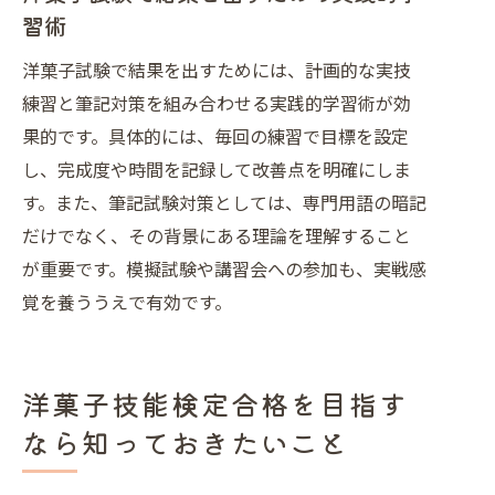
リアパス
習術
洋菓子職人が資格で得られるメリット
洋菓子試験で結果を出すためには、計画的な実技
とは
練習と筆記対策を組み合わせる実践的学習術が効
菓子検定の過去問活用と新傾向対策のコツ
果的です。具体的には、毎回の練習で目標を設定
洋菓子試験の過去問を活用した学習方
し、完成度や時間を記録して改善点を明確にしま
法
す。また、筆記試験対策としては、専門用語の暗記
洋菓子技能検定2級過去問の有効な使
だけでなく、その背景にある理論を理解すること
い方
が重要です。模擬試験や講習会への参加も、実戦感
洋菓子の新傾向問題に対応する勉強法
覚を養ううえで有効です。
洋菓子試験で差がつく過去問分析のポ
イント
洋菓子技能検定合格を目指す
洋菓子試験2025年に向けた対策と戦
略
なら知っておきたいこと
洋菓子検定の新傾向を見抜く情報収集