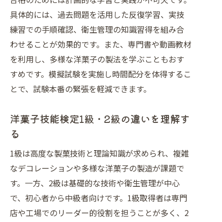
肢
具体的には、過去問題を活用した反復学習、実技
洋菓子試験2025年最新情報と今後の展望
練習での手順確認、衛生管理の知識習得を組み合
洋菓子試験2025年の最新情報を総ま
わせることが効果的です。また、専門書や動画教材
とめ
を利用し、多様な洋菓子の製法を学ぶこともおす
洋菓子技能検定の今後の傾向と対策ポ
すめです。模擬試験を実施し時間配分を体得するこ
イント
とで、試験本番の緊張を軽減できます。
洋菓子業界の動向と資格試験の変化を
解説
洋菓子技能検定1級・2級の違いを理解す
る
洋菓子試験2025年注目の新制度や変
更点
1級は高度な製菓技術と理論知識が求められ、複雑
洋菓子試験の最新情報に基づく効果的
なデコレーションや多様な洋菓子の製造が課題で
対策
す。一方、2級は基礎的な技術や衛生管理が中心
洋菓子資格で広がる将来のキャリアア
で、初心者から中級者向けです。1級取得者は専門
ップ
店や工場でのリーダー的役割を担うことが多く、2