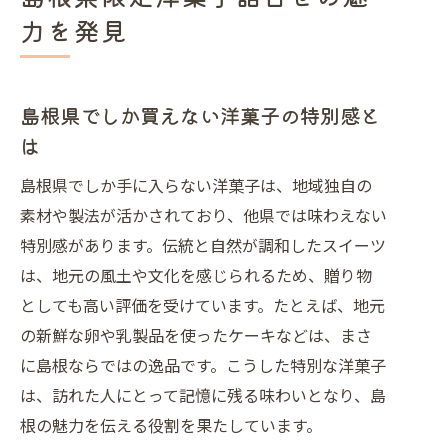
説
力を発見
松江や浜田市で愛される洋菓子詰合せ
洋菓子好きが注目する限定お土産体験
贈り物に最適な洋菓子詰合せの選び方
島根県でしか買えない洋菓子の特別感と
洋菓子詰合せ選びで重視したいポイン
は
ト
島根県でしか手に入らない洋菓子は、地域独自の
島根県限定洋菓子のお土産向き特徴
素材や製法が活かされており、他県では味わえない
見栄えや包装が光る洋菓子詰合せの選
特別感があります。伝統と自然が調和したスイーツ
定
は、地元の風土や文化を感じられるため、贈り物
浜田市や松江で人気の洋菓子選び方
としても高い評価を受けています。たとえば、地元
洋菓子詰合せを贈る際の注意点まとめ
の新鮮な卵や乳製品を使ったケーキなどは、まさ
に島根ならではの逸品です。こうした特別な洋菓子
地域限定洋菓子で特別な贈り物を演出
は、訪れた人にとって記憶に残る味わいとなり、島
地域限定洋菓子で思い出に残る手土産を
根の魅力を伝える役割を果たしています。
島根県の洋菓子詰合せで特別な思い出