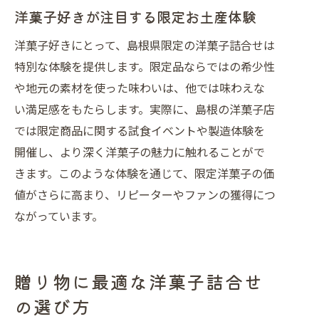
洋菓子好きが注目する限定お土産体験
季節感あふれる洋菓子で特別な体験を
洋菓子好きにとって、島根県限定の洋菓子詰合せは
洋菓子詰合せで楽しむ旬の味わい方
特別な体験を提供します。限定品ならではの希少性
洋菓子詰合せで広がる島根県の味わい方
や地元の素材を使った味わいは、他では味わえな
洋菓子詰合せで味わう島根県の魅力再
い満足感をもたらします。実際に、島根の洋菓子店
発見
では限定商品に関する試食イベントや製造体験を
手土産や贈り物に洋菓子詰合せが選ば
開催し、より深く洋菓子の魅力に触れることがで
れる理由
きます。このような体験を通じて、限定洋菓子の価
洋菓子詰合せの楽しみ方や保存方法を
値がさらに高まり、リピーターやファンの獲得につ
紹介
ながっています。
島根の洋菓子で広がる味覚のバリエー
ション
洋菓子詰合せでつながる贈り物の輪
贈り物に最適な洋菓子詰合せ
島根県の洋菓子詰合せをお取り寄せで
の選び方