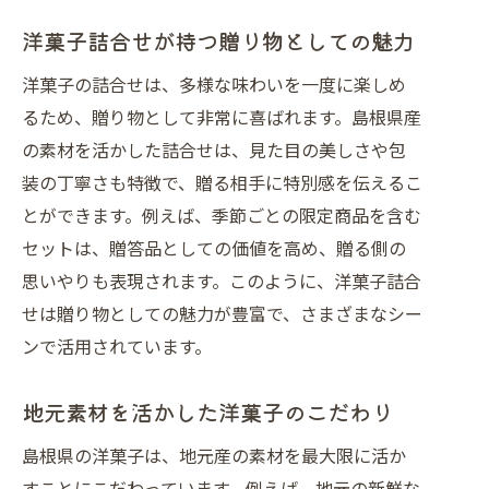
を
洋菓子詰合せが持つ贈り物としての魅力
松江や浜田市の洋菓子手土産の魅力
洋菓子の詰合せは、多様な味わいを一度に楽しめ
地域限定洋菓子が喜ばれる理由とは
るため、贈り物として非常に喜ばれます。島根県産
洋菓子詰合せで伝える地元の温かさ
の素材を活かした詰合せは、見た目の美しさや包
島根限定洋菓子が旅の記念になる理由
装の丁寧さも特徴で、贈る相手に特別感を伝えるこ
洋菓子詰合せで贈る心に残るお土産体
とができます。例えば、季節ごとの限定商品を含む
験
セットは、贈答品としての価値を高め、贈る側の
洋菓子好き必見の島根県お土産ガイド
思いやりも表現されます。このように、洋菓子詰合
洋菓子好きにおすすめしたい島根土産
せは贈り物としての魅力が豊富で、さまざまなシー
ンで活用されています。
島根洋菓子詰合せの人気商品を解説
松江や浜田市で話題の洋菓子詰合せ特
地元素材を活かした洋菓子のこだわり
集
お土産選びで失敗しない洋菓子の選び
島根県の洋菓子は、地元産の素材を最大限に活か
方
すことにこだわっています。例えば、地元の新鮮な