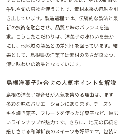
牛乳や旬の果物を使うことで、素材本来の風味を引
ここでしか味わえない洋菓子の魅力発
き出しています。製造過程では、伝統的な製法と最
見
新の技術を融合させ、品質と味のバランスを追
洋菓子詰合せが旅行者に選ばれる理由
求。こうしたこだわりは、洋菓子の味わいを豊か
見栄え抜群な洋菓子詰合せが贈答に人気
にし、他地域の製品との差別化を図っています。結
洋菓子詰合せが贈答用に喜ばれる理由
果として、島根県の洋菓子は素材の良さが際立つ、
箱や包装が美しい洋菓子のこだわり
深い味わいの逸品となっています。
島根県限定洋菓子詰合せの見栄えチェ
ック
島根洋菓子詰合せの人気ポイントを解説
特別な日を彩る洋菓子詰合せの演出例
島根の洋菓子詰合せが人気を集める理由は、まず
贈答文化に根付く洋菓子詰合せの魅力
多彩な味のバリエーションにあります。チーズケー
見た目も楽しめる洋菓子詰合せの選び
キや焼き菓子、フルーツを使った洋菓子など、幅広
方
いラインナップが魅力です。さらに、地元の伝統を
島根の素材を活かした洋菓子詰合せ体験
感じさせる和洋折衷のスイーツも好評です。包装に