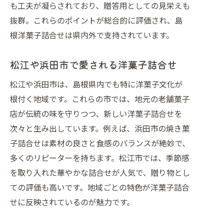
も工夫が凝らされており、贈答用としての見栄えも
地元素材で作る洋菓子詰合せの美味し
抜群。これらのポイントが総合的に評価され、島
さ
根洋菓子詰合せは県内外で支持されています。
洋菓子で味わう島根の四季と伝統素材
素材選びが光る島根洋菓子詰合せの魅
松江や浜田市で愛される洋菓子詰合せ
力
松江や浜田市は、島根県内でも特に洋菓子文化が
洋菓子詰合せで広がる地域の味覚体験
根付く地域です。これらの市では、地元の老舗菓子
島根県産素材にこだわる洋菓子を厳選
店が伝統の味を守りつつ、新しい洋菓子詰合せを
洋菓子詰合せで伝わる地元の食文化
次々と生み出しています。例えば、浜田市の焼き菓
季節限定洋菓子で楽しむ特別なひととき
子詰合せは素材の良さと食感のバランスが絶妙で、
季節限定の洋菓子詰合せが人気の理由
多くのリピーターを持ちます。松江市では、季節感
春夏秋冬の味覚を楽しむ洋菓子詰合せ
を取り入れた華やかな詰合せが人気で、贈り物とし
島根県ならではの季節限定洋菓子特集
ての評価も高いです。地域ごとの特色が洋菓子詰合
せに反映されているのが魅力です。
贈り物におすすめの季節限定洋菓子選
び