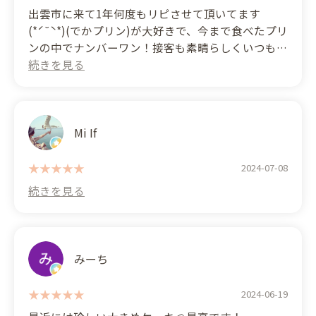
出雲市に来て1年何度もリピさせて頂いてます
ケーキもとても美味しくてレベル高かったです
(*ˊ˘ˋ*)(でかプリン)が大好きで、今まで食べたプリ
美味しくて安いケーキだから出雲市民に愛される理
ンの中でナンバーワン！接客も素晴らしくいつも参
由がわかりました
考にさせて頂いています。 (Translated by Google)
I've been coming to Izumo City for a year now and
出雲来たら絶対食べて行くべきケーキ屋です
have been coming back here many times (*ˊ˘ˋ*) I
(Translated by Google) This is a large, inexpensive,
love their (huge pudding) and it's the best
and delicious cake shop.
pudding I've ever had! Their customer service is
Mi If
also fantastic and I always use it as inspiration.
It's a famous shop that attracts customers not only
2024-07-08
from Izumo city but also from other towns. I'd been
curious about it for a while and finally went, and I
was surprised by the size and price of the cakes.
I bought a slice of cake for a birthday, and even
みーち
with a plate, it was only around 1500 yen – I was
amazed at how cheap it was! It's especially
surprising in this day and age where you can't find
2024-06-19
anything this cheap (lol).