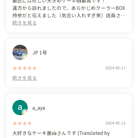
最近には珍しい大きめケーキ🍰最高です！
遠方から訪れましたので、あらかじめクーラーBOX
The cakes were also very delicious and of high
持参だと伝えました（気合い入れすぎ笑）店員さん
quality.
から「多めに保冷剤いれておきますね☺」「遠方か
I understand why it's so beloved by the people of
らありがとうございます」と多めの保冷剤と、素敵
Izumo – delicious and affordable cakes!
なお心遣いの言葉をいただきました🙇
さすが人気店です！
This is a cake shop you absolutely must visit if you
ショーケースにホールのケーキもありましたが大き
JP 1号
come to Izumo!
さとフルーツの盛りがコスパ良すぎ！
フルーツバスケットと、本日のクレープを食べまし
2024-05-17
た、とってもおいしかった～👍 (Translated by
Google) The cakes were large, which is rare these
days 🍰 and they were amazing!
Since I had come from far away, I told the staff in
advance that I would be bringing my own cooler
a_aya
box (I was being a little too enthusiastic, lol). They
gave me plenty of ice packs and kind words like,
2024-05-13
"We'll pack some extra ice packs for you ☺" and
大好きなケーキ屋🍰さんです (Translated by
"Thank you for coming all the way from far away." 🙇