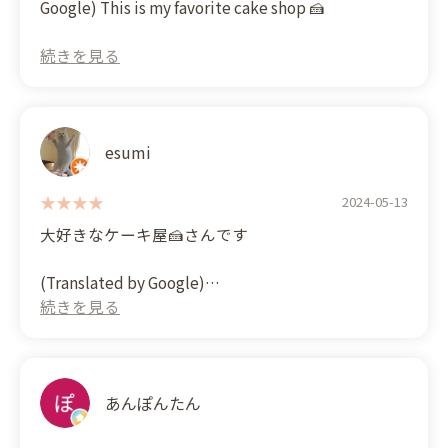
Google) This is my favorite cake shop 🍰
As you'd expect from a popular shop!
There were whole cakes in the display case, but
the size and the amount of fruit on them made
them such a great value for the money!
I had the fruit basket and the crepe of the day,
which was delicious 👍
esumi
2024-05-13
大好きなケーキ屋🍰さんです
(Translated by Google)
This is my favorite cake shop🍰
あんぽんたん