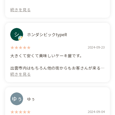
ホンダシビックtypeR
2024-09-23
大きくて安くて美味しいケーキ屋です。
出雲市内はもちろん他の街からもお客さんが来るく
らいの有名店で前から気になり行きましたがまずは
ケーキの大きさと安さにびっくりしました
今回誕生日ケーキとしてカットケーキ買いましたが
プレート付けても1500円台と安くて驚きました
ゆぅ
今のご時世でこんな安く買えるのはないので尚更
(笑)
2024-09-04