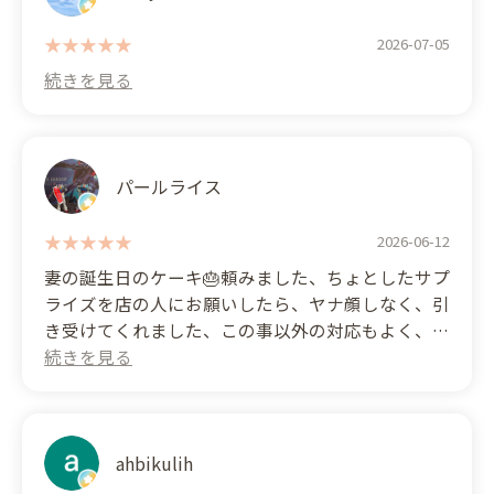
た。 (Translated by Google) I was waiting in line,
but someone who arrived after me placed their
2026-07-05
order and paid without taking my place.
The staff seemed to notice, but they didn't do
anything to check the order, which made me
question their customer service.
パールライス
The cake, which I had been looking forward to,
2026-06-12
didn't taste as good as I had hoped, making the
妻の誕生日のケーキ🎂頼みました、ちょとしたサプ
whole experience disappointing.
ライズを店の人にお願いしたら、ヤナ顔しなく、引
き受けてくれました、この事以外の対応もよく、愛
想が良く、ケーキも、美味しく、又利用して行きま
す。 (Translated by Google) I ordered a birthday
cake for my wife, and when I asked the staff for a
little surprise, they agreed without any hesitation.
Their service was excellent in every aspect, they
ahbikulih
were friendly, and the cake was delicious. I will