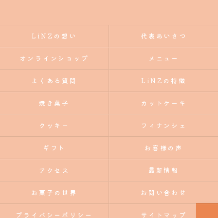
The cake was fluffy and not too sweet, and
delicious. I had the Mont Blanc, which had a strong
LiNZの想い
代表あいさつ
chestnut flavor, and the tart (?) underneath wasn't
too hard.
オンラインショップ
メニュー
The pudding was also soft, not too sweet, and
よくある質問
LiNZの特徴
delicious. I'm also thinking about what to use the
dishes for.
焼き菓子
カットケーキ
I'll definitely stop by again if I go to Izumo again.
クッキー
フィナンシェ
ギフト
お客様の声
アクセス
最新情報
お菓子の世界
お問い合わせ
プライバシーポリシー
サイトマップ