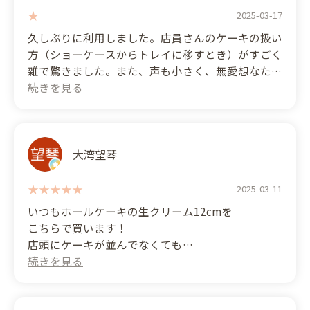
2025-03-17
久しぶりに利用しました。店員さんのケーキの扱い
方（ショーケースからトレイに移すとき）がすごく
雑で驚きました。また、声も小さく、無愛想なた
め、何を言っているのか分からない。最低限の接客
はしてもらいたいです。いい気分が台無しに。きち
んとした接客の指導や研修ができないお店なのだと
思います。 (Translated by Google) I visited this
shop after a long time. I was shocked by how
大湾望琴
carelessly the staff handled the cakes (when
transferring them from the display case to the
2025-03-11
tray). Also, their voices were quiet and unfriendly,
いつもホールケーキの生クリーム12cmを
so I couldn't understand what they were saying. I
こちらで買います！
would like at least a minimum level of customer
店頭にケーキが並んでなくても
service. It ruined my good mood. I think this shop
材料があれば20分ぐらいで作ってくれるし
is incapable of providing proper customer service
スポンジふわふわ生クリームあっさり
training or instruction.
フルーツもたっぷりなのでぺろっと