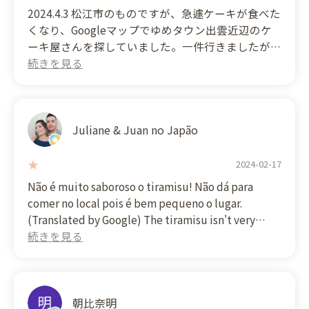
2024.4.3 松江市のものですが、急遽ケーキが食べた
くなり、Googleマップでゆめタウン出雲近辺のケ
ーキ屋さんを探していました。一件行きましたがお
休み。この日ふ、大雨の予報だったのでお休みだっ
たかもです。
次もお休みだといけないので１５時くらいにお電話
をしてお伺いしました。お電話をしたら男性の方が
対応されました。親切丁寧に対応していただきまし
Juliane & Juan no Japão
た。
お店に行ったらたくさんのケーキどれも500円以内
2024-02-17
で買えます。しかも大きさもそれなりにありビック
Não é muito saboroso o tiramisu! Não dá para
リしました。お店の方にアドバイスをもらいながら
comer no local pois é bem pequeno o lugar.
4点を購入。あとビックプリンも。初めて見まし
(Translated by Google) The tiramisu isn't very
た。こんな大きなプリン（値段は1200円以内だっ
tasty! You can't eat there because the place is
たと思います。違っていたらすみません）
quite small.
ケーキは、生地はふわふわしており甘さも控えめで
おいしかったです。私はモンブランを食べました
が、栗の風味がしっかりとあり、下のタルト？もか
朝比奈明