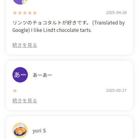
being rude and such, but that wasn't the case. The
staff were all very kind. I didn't have any issues.
2025-04-26
However, it gets very crowded on Saturdays and
リンツのチョコタルトが好きです。 (Translated by
Sundays, so it might be better to go if you have
Google) I like Lindt chocolate tarts.
time.
あーあー
2025-03-27
yuri S