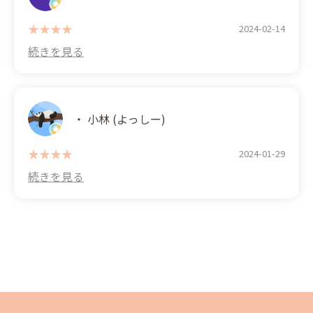
たさがそこまで固くなくよかったです。
プリンも柔らかめで甘さ控えめおいしかったです。
2024-02-14
器も何に使おうか悩み中です。
また出雲に行ったら立ち寄らせていただきます。
(Translated by Google) April 3, 2024. This is from
Matsue City. I suddenly had a craving for cake, so I
searched for a cake shop near Yume Town Izumo on
・ 小林 (‪よっしー‬)
Google Maps. I went to one place, but it was
closed. It might have been closed because of the
heavy rain forecast that day.
2024-01-29
I called around 3 PM to make sure it was closed
again. A gentleman answered the phone. He was
very kind and polite.
When I got to the shop, I saw a wide selection of
cakes, all under 500 yen. I was surprised at how
large they were. With the help of the shop staff, I
purchased four. They also had a big pudding. It was
my first time seeing one this big. (I think it was
under 1200 yen. Sorry if I'm wrong.)