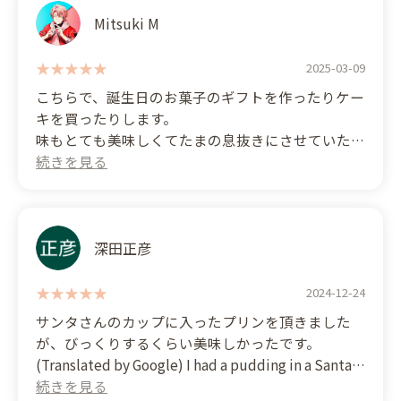
食べれる美味しさで大好きです♡ (Translated by
Google) I always buy a 12cm whole cake with
Mitsuki M
whipped cream here!
Even if there aren't any cakes on display, they'll
2025-03-09
make one for me in about 20 minutes if they have
こちらで、誕生日のお菓子のギフトを作ったりケー
the ingredients. The sponge cake is fluffy, the
キを買ったりします。
whipped cream is light, and there's plenty of fruit,
味もとても美味しくてたまの息抜きにさせていただ
so it's delicious and easy to eat in one go! I love it!
いてます。
ギフトを作った時も丁寧な対応してくださってとて
もいいお店だなと思います (Translated by Google) I
often order birthday sweets gifts and cakes from
here.
深田正彦
The taste is delicious, and it's a nice little treat for
2024-12-24
me.
サンタさんのカップに入ったプリンを頂きました
が、びっくりするくらい美味しかったです。
They were very helpful when I ordered a gift, and I
(Translated by Google) I had a pudding in a Santa-
think it's a really great shop.
shaped cup, and it was surprisingly delicious.