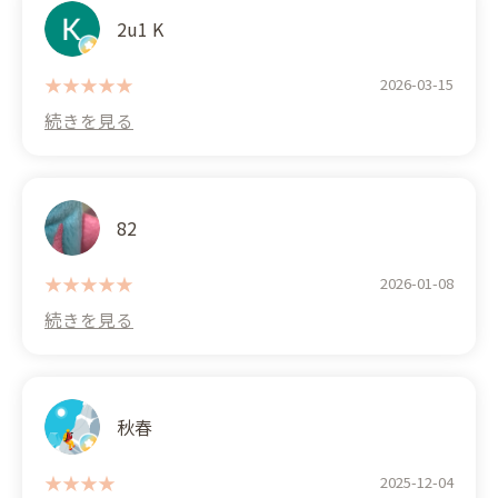
recommend it. I just happened to stop by, but I
definitely want to come back. I also recommend
2u1 K
the roll cake.
2026-03-15
82
2026-01-08
秋春
2025-12-04