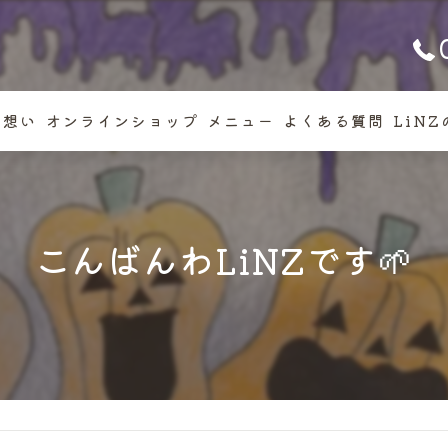
の想い
オンラインショップ
メニュー
よくある質問
LiN
いさつ
焼き
カッ
こんばんわLiNZです🌱
クッ
フィ
ギフ