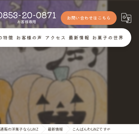
0853-20-0871
お問い合わせはこちら
お客様専用
Zの特徴
お客様の声
アクセス
最新情報
お菓子の世界
菓子
トケーキ
キー
ナンシェ
ト
通販の洋菓子ならLiNZ
最新情報
こんばんわLiNZです🌱