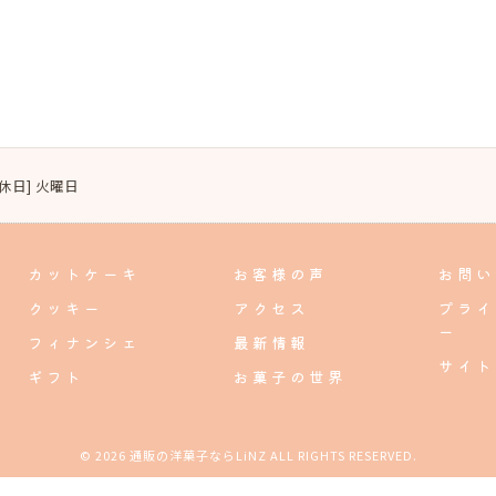
[定休日] 火曜日
カットケーキ
お客様の声
お問い
クッキー
アクセス
プライ
ー
フィナンシェ
最新情報
サイト
ギフト
お菓子の世界
© 2026 通販の洋菓子ならLiNZ ALL RIGHTS RESERVED.