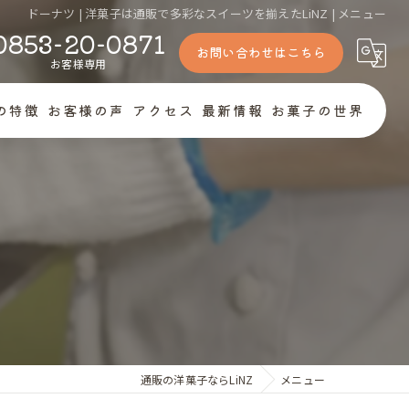
ドーナツ | 洋菓子は通販で多彩なスイーツを揃えたLiNZ | メニュー
0853-20-0871
お問い合わせはこちら
お客様専用
Zの特徴
お客様の声
アクセス
最新情報
お菓子の世界
菓子
トケーキ
キー
ナンシェ
ト
通販の洋菓子ならLiNZ
メニュー