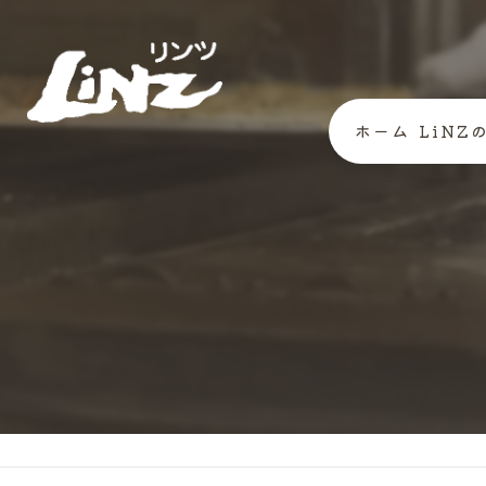
ホーム
LiNZ
代表あ