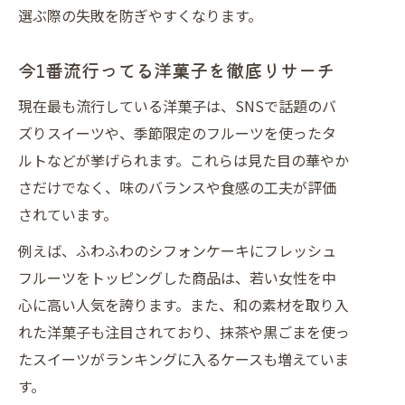
女性に人気の洋菓子ランキングを探る
選ぶ際の失敗を防ぎやすくなります。
女性に選ばれる洋菓子の定番ランキン
グ
今1番流行ってる洋菓子を徹底リサーチ
女子人気スイーツランキングの共通点
現在最も流行している洋菓子は、SNSで話題のバ
とは
ズりスイーツや、季節限定のフルーツを使ったタ
洋菓子人気手土産で女子ウケするコツ
ルトなどが挙げられます。これらは見た目の華やか
デパート洋菓子ランキングが女性に人
さだけでなく、味のバランスや食感の工夫が評価
気の訳
されています。
洋菓子人気ランキングトップ10の魅力
例えば、ふわふわのシフォンケーキにフレッシュ
分析
フルーツをトッピングした商品は、若い女性を中
手土産に喜ばれる洋菓子の選び方とは
心に高い人気を誇ります。また、和の素材を取り入
洋菓子人気手土産で失敗しない選び方
れた洋菓子も注目されており、抹茶や黒ごまを使っ
洋菓子ランキングから手土産の定番を
たスイーツがランキングに入るケースも増えていま
発見
す。