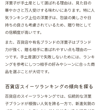
洋菓子が手土産として選ばれる理由は、見た目の
デパート洋菓子ランキングが愛される
華やかさと万人受けする味わいにあります。特に人
秘密
気ランキング上位の洋菓子は、包装の美しさや日
洋菓子ランキングで見極める最新スイーツ
持ちの良さも考慮されているため、贈り物として
洋菓子人気ランキングで話題の新定番
の信頼度が高いです。
を紹介
また、百貨店や有名ブランドの洋菓子はブランド
女性人気スイーツランキングで注目の
力が強く、贈る相手に喜ばれやすい点も理由の一
新顔
つです。手土産選びで失敗しないためには、ランキ
SNS発洋菓子トレンドとランキングの
ングを参考にしつつ相手の好みやシーンに合った商
関係
品を選ぶことが大切です。
百貨店スイーツランキングから探る新
傾向
百貨店スイーツランキングの傾向を探る
洋菓子人気お取り寄せで最新スイーツ
百貨店のスイーツランキングでは、伝統的な洋菓
体験
子ブランドが根強い人気を誇る一方で、新進気鋭の