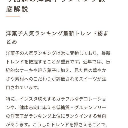
説
底解説
百貨店スイーツランキングの傾向を探
る
洋菓子選びで注目されるトレンド分析
洋菓子人気ランキング最新トレンド総ま
洋菓子人気ランキングから見る最新傾
とめ
向
洋菓子の人気ランキングは常に変動しており、最新
女性人気スイーツランキングの特徴に
トレンドを把握することが重要です。近年では、伝
注目
統的なケーキや焼き菓子に加え、見た目の華やか
SNSで話題の洋菓子トレンドを徹底分
さや素材へのこだわりが評価されるスイーツが注
析
目されています。
手土産として選ばれる洋菓子の条件と
特に、インスタ映えするカラフルなデコレーショ
は
ンや、健康志向に応える低糖質・グルテンフリー
洋菓子人気お取り寄せ商品が注目の理
の洋菓子がランキング上位にランクインする傾向
由
があります。こうしたトレンドを押さえることで、