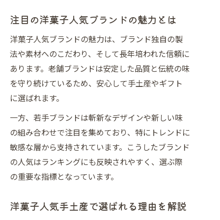
百貨店スイーツランキング活用のポイ
注目の洋菓子人気ブランドの魅力とは
ント
洋菓子人気お取り寄せで喜ばれる秘訣
洋菓子人気ブランドの魅力は、ブランド独自の製
法や素材へのこだわり、そして長年培われた信頼に
女性人気スイーツランキングで選ぶコ
あります。老舗ブランドは安定した品質と伝統の味
ツ
を守り続けているため、安心して手土産やギフト
百貨店発の流行洋菓子が支持される理由
に選ばれます。
百貨店スイーツランキングが注目され
る背景
一方、若手ブランドは斬新なデザインや新しい味
の組み合わせで注目を集めており、特にトレンドに
洋菓子人気ランキングで見る百貨店の
敏感な層から支持されています。こうしたブランド
強み
の人気はランキングにも反映されやすく、選ぶ際
有名洋菓子店ランキングの支持ポイン
の重要な指標となっています。
ト
洋菓子人気ブランドが百貨店で選ばれ
洋菓子人気手土産で選ばれる理由を解説
る理由