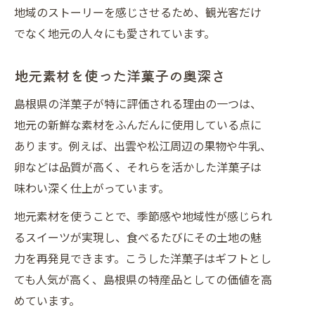
地域のストーリーを感じさせるため、観光客だけ
心ときめく洋菓子の選び方とカフェ時間
でなく地元の人々にも愛されています。
洋菓子選びで失敗しないコツを伝授
飲み物とのペアリングを楽しむ秘訣
地元素材を使った洋菓子の奥深さ
季節感あふれる洋菓子の選び方
島根県の洋菓子が特に評価される理由の一つは、
カフェで感じる洋菓子の幸せ時間
地元の新鮮な素材をふんだんに使用している点に
洋菓子が映えるカフェの選び方ガイド
あります。例えば、出雲や松江周辺の果物や牛乳、
島根の人気洋菓子と飲み物を味わう極意
卵などは品質が高く、それらを活かした洋菓子は
洋菓子と飲み物の極上ペアリング術
味わい深く仕上がっています。
島根スイーツ人気の秘密を徹底解説
地元素材を使うことで、季節感や地域性が感じられ
お土産にも最適な洋菓子の選び方
るスイーツが実現し、食べるたびにその土地の魅
力を再発見できます。こうした洋菓子はギフトとし
カフェ時間を彩る洋菓子の楽しみ方
ても人気が高く、島根県の特産品としての価値を高
人気洋菓子店で味わう至福の一品
めています。
季節限定スイーツとドリンクの楽しみ方