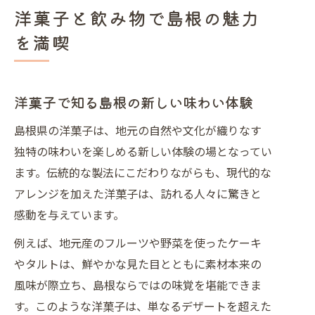
カフェ巡りで楽しむ島根県の洋菓子体験
洋菓子と飲み物で島根の魅力
洋菓子好き必見の島根カフェ巡りプラ
を満喫
ン
飲み物と合わせる洋菓子の魅力発見
人気スイーツカフェで贅沢なひととき
洋菓子で知る島根の新しい味わい体験
持ち帰り可能な洋菓子の楽しみ方
島根県の洋菓子は、地元の自然や文化が織りなす
地元カフェで味わう限定洋菓子体験
独特の味わいを楽しめる新しい体験の場となってい
SNS映えする洋菓子を探すなら島根へ
ます。伝統的な製法にこだわりながらも、現代的な
アレンジを加えた洋菓子は、訪れる人々に驚きと
インスタ映え洋菓子のおすすめポイン
感動を与えています。
ト
色鮮やかな洋菓子と飲み物の魅力
例えば、地元産のフルーツや野菜を使ったケーキ
SNSで話題の洋菓子を現地体験
やタルトは、鮮やかな見た目とともに素材本来の
風味が際立ち、島根ならではの味覚を堪能できま
写真映えするカフェスイーツ特集
す。このような洋菓子は、単なるデザートを超えた
洋菓子と島根の自然美を楽しむ方法