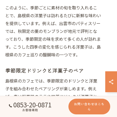
このように、季節ごとに素材の旬を取り入れるこ
とで、島根県の洋菓子は訪れるたびに新鮮な味わい
を提供しています。例えば、出雲市のパティスリー
では、秋限定の栗のモンブランが地元で評判とな
っており、季節限定の味を求めて多くの人が訪れま
す。こうした四季の変化を感じられる洋菓子は、島
根県のカフェ巡りの醍醐味の一つです。
季節限定ドリンクと洋菓子のペア
島根県のカフェでは、季節限定のドリンクと洋菓
子を組み合わせたペアリングが楽しめます。例え
ば、春は桜風味のラテや抹茶ドリンクが洋菓子と
0853-20-0871
相性が良く、夏は冷たいフルーツティーや自家製レ
お問い合わせはこち
ら
お客様専用
モネードが爽やかな洋菓子とよく合います。こうし