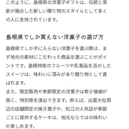
このように、島根県の洋菓子ギフトは、伝統と革
おすすめ
新が融合した新しい贈り物のスタイルとして多く
地元で愛される洋菓子の特徴と魅力を
の人に支持されています。
紹介
洋菓子ランキングで話題の逸品を徹底
島根県でしか買えない洋菓子の選び方
解説
島根県でしか手に入らない洋菓子を選ぶ際は、ま
お土産にも喜ばれる島根県洋菓子の選
ず地元の素材にこだわった商品を選ぶことがポイ
び方
ントです。島根特産のフルーツや乳製品を活かした
女子が選ぶ島根発おしゃれ洋菓子の魅
スイーツは、味わいに深みがあり贈り物として喜
力
ばれます。
洋菓子好き必見！注目ランキングで選ぶ逸
また、限定販売や季節限定の洋菓子は希少価値が
品
高く、特別感を演出できます。例えば、出雲大社周
洋菓子好きに人気のランキング注目ポ
辺の店舗限定の焼き菓子や、松江の人気店が季節
イント
ごとに提供するケーキは、地元ならではの味わい
島根のお土産ランキングに選ばれる洋
が楽しめます。