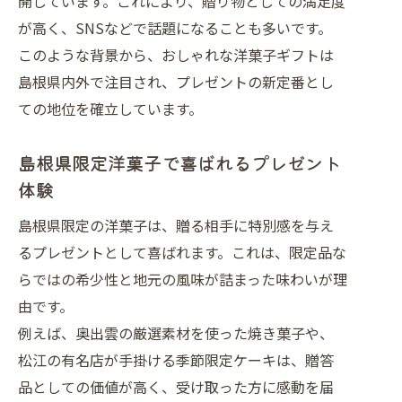
開しています。これにより、贈り物としての満足度
び
が高く、SNSなどで話題になることも多いです。
女子に人気の洋菓子プレゼント選び方
このような背景から、おしゃれな洋菓子ギフトは
洋菓子の見た目や素材で選ぶポイント
島根県内外で注目され、プレゼントの新定番とし
島根県の素材を生かした洋菓子の魅力に迫
ての地位を確立しています。
る
島根県産素材を使った洋菓子の深い味
島根県限定洋菓子で喜ばれるプレゼント
わい
体験
洋菓子に生きる島根県ならではの素材
島根県限定の洋菓子は、贈る相手に特別感を与え
選び
るプレゼントとして喜ばれます。これは、限定品な
ランキング上位に並ぶ地元産洋菓子の
らではの希少性と地元の風味が詰まった味わいが理
魅力
由です。
贈り物に最適な島根県素材の洋菓子を
例えば、奥出雲の厳選素材を使った焼き菓子や、
厳選
松江の有名店が手掛ける季節限定ケーキは、贈答
女子に好評な自然派洋菓子の人気ポイ
品としての価値が高く、受け取った方に感動を届