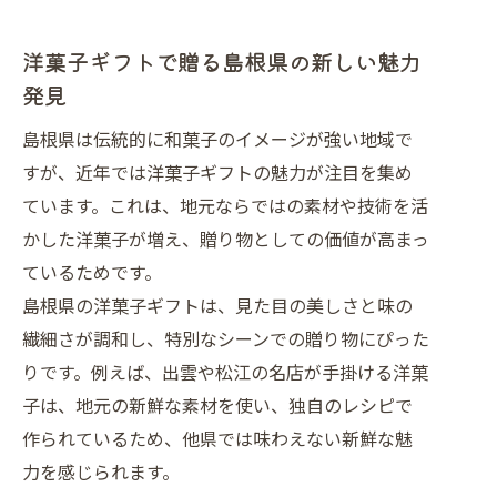
ング
贈り物に選ばれる洋菓子の魅力徹底解説
洋菓子ギフトで贈る島根県の新しい魅力
洋菓子がプレゼントに選ばれる納得の
発見
理由
島根県は伝統的に和菓子のイメージが強い地域で
島根県の素材を活かした洋菓子の魅力
すが、近年では洋菓子ギフトの魅力が注目を集め
とは
ています。これは、地元ならではの素材や技術を活
ランキング上位の洋菓子が持つ特別な
かした洋菓子が増え、贈り物としての価値が高まっ
価値
ているためです。
見た目も美しい洋菓子で伝える贈り物
島根県の洋菓子ギフトは、見た目の美しさと味の
の心
繊細さが調和し、特別なシーンでの贈り物にぴった
洋菓子とおしゃれなパッケージの関係
りです。例えば、出雲や松江の名店が手掛ける洋菓
性
子は、地元の新鮮な素材を使い、独自のレシピで
一度は贈りたい島根発の有名洋菓子特集
作られているため、他県では味わえない新鮮な魅
力を感じられます。
島根県の有名洋菓子を贈るならこれが