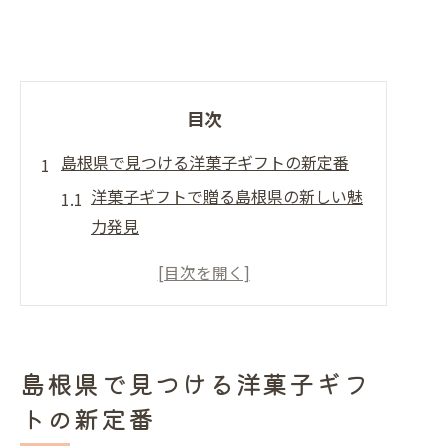
目次
島根県で見つける洋菓子ギフトの新定番
洋菓子ギフトで贈る島根県の新しい魅
力発見
島根県でしか買えない洋菓子の選び方
おしゃれな洋菓子ギフトが注目される
理由
島根県限定洋菓子で喜ばれるプレゼン
島根県で見つける洋菓子ギフ
ト体験
トの新定番
女子に人気の洋菓子ギフト最新ランキ