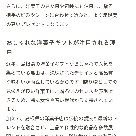
菓子
さらに、洋菓子の見た目や包装にも注目し、贈る
女子に話題の洋菓子ランキング最新動
相手の好みやシーンに合わせて選ぶと、より満足度
向
の高いプレゼントになります。
洋菓子プレゼントが喜ばれる理由を解
おしゃれな洋菓子ギフトが注目される理
説
由
有名洋菓子をランキングで比較する楽
しさ
近年、島根県の洋菓子ギフトがおしゃれで人気を
洋菓子プレゼントを喜ばせる選び方ポイン
集めている理由は、洗練されたデザインと高品質
ト
な味わいが両立しているからです。贈り物としての
洋菓子プレゼント選びで失敗しないコ
見栄えが良い洋菓子は、贈る側のセンスを表現で
ツ
きるため、特に女性や若い世代から支持されてい
ます。
島根県でしか買えない洋菓子の選定基
加えて、島根県の洋菓子店は伝統の製法と最新のト
準
レンドを融合させ、上品で個性的な商品を多数展
ランキングを活用した洋菓子ギフト選