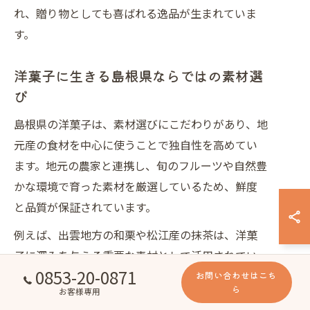
れ、贈り物としても喜ばれる逸品が生まれていま
す。
洋菓子に生きる島根県ならではの素材選
び
島根県の洋菓子は、素材選びにこだわりがあり、地
元産の食材を中心に使うことで独自性を高めてい
ます。地元の農家と連携し、旬のフルーツや自然豊
かな環境で育った素材を厳選しているため、鮮度
と品質が保証されています。
例えば、出雲地方の和栗や松江産の抹茶は、洋菓
子に深みを与える重要な素材として活用されてい
0853-20-0871
ます。これらの素材は、洋菓子の甘さや食感と絶妙
お問い合わせはこち
ら
お客様専用
に調和し、島根県ならではの味わいを生み出す大