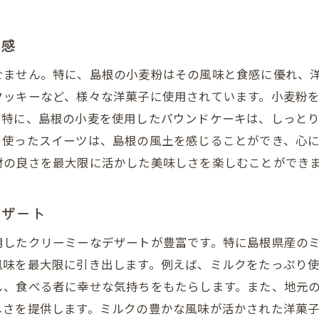
島根県の自然が育む洋菓子の基礎
食感
新鮮素材を最大限に活かす調理法
島根の四季を感じる洋菓子の作り方
せません。特に、島根の小麦粉はその風味と食感に優れ、
クッキーなど、様々な洋菓子に使用されています。小麦粉
自然素材で作るお手軽スイーツレシピ
。特に、島根の小麦を使用したパウンドケーキは、しっと
島根県産素材の選び方とポイント
を使ったスイーツは、島根の風土を感じることができ、心
自然の恵みをたっぷり感じるスイーツ作り
材の良さを最大限に活かした美味しさを楽しむことができ
の技が光る島根県の洋菓子に込められた情熱
手作りの温かみを感じるスイーツ
デザート
洋菓子職人が語る素材へのこだわり
用したクリーミーなデザートが豊富です。特に島根県産の
島根県の伝統技術を活かした洋菓子
風味を最大限に引き出します。例えば、ミルクをたっぷり
一口で感じる職人の情熱
し、食べる者に幸せな気持ちをもたらします。また、地元
職人が手作りする特別な洋菓子
しさを提供します。ミルクの豊かな風味が活かされた洋菓