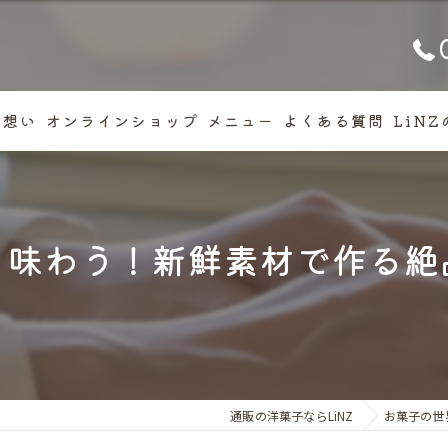
の想い
オンラインショップ
メニュー
よくある質問
LiN
いさつ
焼き
カッ
を味わう！新鮮素材で作る絶
クッ
フィ
ギフ
通販の洋菓子ならLiNZ
お菓子の世