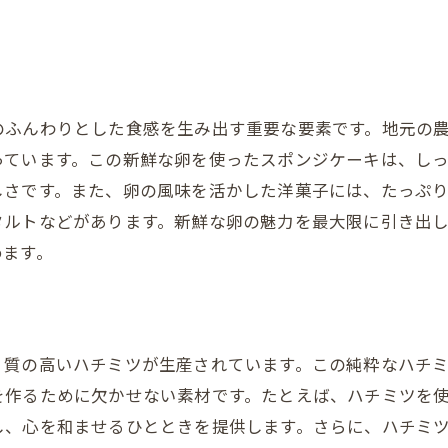
洋菓子作りに込められた職人の情熱
物にも最適な島根県の洋菓子が提供する特別な時間
大切な人への心温まる贈り物
記念日に合わせた特別なスイーツ
のふんわりとした食感を生み出す重要な要素です。地元の
島根県の洋菓子がもたらす至福の時間
っています。この新鮮な卵を使ったスポンジケーキは、し
贈り物として喜ばれる洋菓子の選び方
しさです。また、卵の風味を活かした洋菓子には、たっぷ
島根の風味を届けるギフトスイーツ
タルトなどがあります。新鮮な卵の魅力を最大限に引き出
贈り先の心に残る洋菓子の贈り物
めます。
の旬を取り入れた島根県洋菓子の楽しみ方
季節ごとに楽しむ島根洋菓子
旬の素材を使ったレシピで楽しむ
、質の高いハチミツが生産されています。この純粋なハチ
地元の味わいをそのままに
を作るために欠かせない素材です。たとえば、ハチミツを
島根の四季を感じるスイーツ体験
し、心を和ませるひとときを提供します。さらに、ハチミ