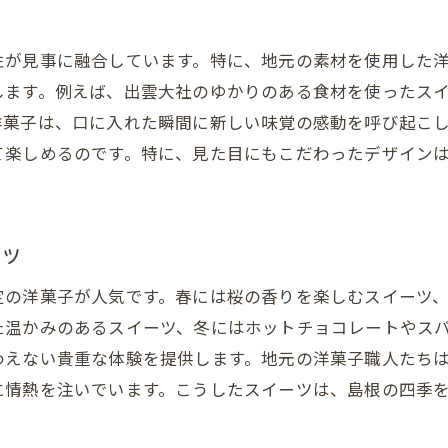
地域共感を呼ぶ洋菓子の魅力
地域への感謝を込めたスイーツ作り
性が見事に融合しています。特に、地元の素材を使用した
地元素材で作る洋菓子の価値
します。例えば、出雲大社のゆかりのある食材を使ったス
洋菓子は、口に入れた瞬間に新しい味覚の感動を呼び起こ
て楽しめるのです。特に、見た目にもこだわったデザイン
ーツ
定の洋菓子が人気です。春には桜の香りを楽しむスイーツ
た温かみのあるスイーツ、冬にはホットチョコレートやス
わえない貴重な体験を提供します。地元の洋菓子職人たち
に情熱を注いでいます。こうしたスイーツは、島根の四季