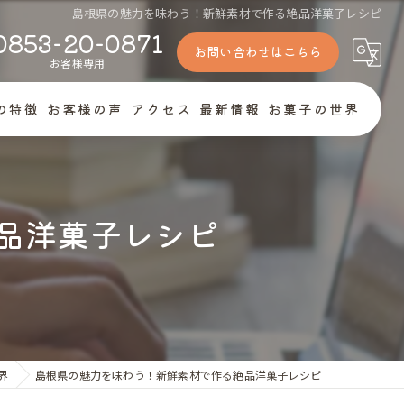
島根県の魅力を味わう！新鮮素材で作る絶品洋菓子レシピ
0853-20-0871
お問い合わせはこちら
お客様専用
Zの特徴
お客様の声
アクセス
最新情報
お菓子の世界
菓子
トケーキ
品洋菓子レシピ
キー
ナンシェ
ト
界
島根県の魅力を味わう！新鮮素材で作る絶品洋菓子レシピ