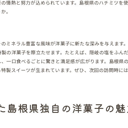
者の情熱と努力が込められています。島根県のハチミツを
季節限定の楽しみ方とレシピ
うか。
旬を取り入れた洋菓子の魅力
県の風味豊かな洋菓子で味わう至福のひととき
力
心安らぐスイーツタイムの過ごし方
そのミネラル豊富な風味が洋菓子に新たな深みを与えます
風味豊かな洋菓子で味わう贅沢な時間
特製の洋菓子を際立たせます。たとえば、隠岐の塩をふん
特別な日を彩る島根の洋菓子
し、一口食べるごとに驚きと満足感が広がります。島根県
味覚で感じる島根県の豊かさ
る特製スイーツが生まれています。ぜひ、次回の訪問時に
洋菓子と共に過ごす癒しの時間
島根県のスイーツがもたらす幸福感
県産素材で作る洋菓子が地域愛を育む理由
地元の素材を活かした地域密着スイーツ
た島根県独自の洋菓子の魅
洋菓子作りがもたらす地域のつながり
地元愛を感じる素材選び