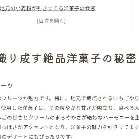
地元の小麦粉が引き立てる洋菓子の食感
島根県のミルクで作るクリーミーなデザート
新鮮な卵が生み出すふんわり洋菓子
地元のハチミツが香る贅沢スイーツ
隠岐の塩を活かした特製洋菓子の魅力
織り成す絶品洋菓子の秘密
の素材を活かした島根県独自の洋菓子の魅力
島根の伝統と融合した現代洋菓子
地元の旬を取り入れた季節限定スイーツ
イーツ
島根県独自の素材を使用したオリジナルレシピ
なフルーツが魅力です。特に、地元で栽培されるいちごや
和と洋が織りなす新感覚デザート
を使用した洋菓子は、その爽やかな甘さが際立ち、食べる
地元の食材が生み出す贅沢な風味
ちごの甘さとクリームのまろやかさが絶妙なハーモニーを
酸っぱさがアクセントとなり、洋菓子の魅力を引き立てま
島根の職人が手がける洋菓子の真髄
日のデザートにもぴったりです。
の恵みを感じる島根県産洋菓子の作り方